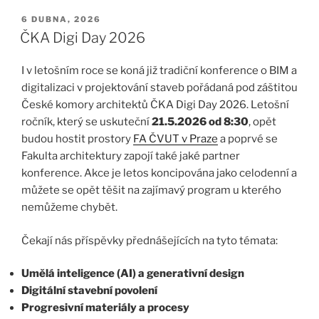
PUBLIKOVÁNO
6 DUBNA, 2026
ČKA Digi Day 2026
I v letošním roce se koná již tradiční konference o BIM a
digitalizaci v projektování staveb pořádaná pod záštitou
České komory architektů ČKA Digi Day 2026. Letošní
ročník, který se uskuteční
21.5.2026 od 8:30
, opět
budou hostit prostory
FA ČVUT v Praze
a poprvé se
Fakulta architektury zapojí také jaké partner
konference. Akce je letos koncipována jako celodenní a
můžete se opět těšit na zajímavý program u kterého
nemůžeme chybět.
Čekají nás příspěvky přednášejících na tyto témata:
Umělá inteligence (AI) a generativní design
Digitální stavební povolení
Progresivní materiály a procesy