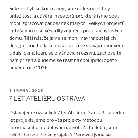
Rok se chýlí ke konci a my jsme rádi za všechny
příležitosti a důvěru investorů, pro které jsme opět
mohli zpracovat pár desítek malých i velkých projektů.
Letošnímu roku vévodily zejména projekty bytových
domů. Těší nás, že jsme se mohli navrhnout jejich
design. Jsou to další místa, která se stávají domovem –
a další okna, která se o Vánocích rozsvítí. Zachovejte
nám přízeň a budeme se těšit na spolupráci opět v
novém roce 2026.
PUBLIKOVÁNO
3 SRPNA, 2025
7 LET ATELIÉRU OSTRAVA
Oslavujeme úžasných 7 let Ateliéru Ostrava! Už sedm
let projektujeme pro vás projekty metodou
informačního modelování staveb. Za tu dobu jsme
zvládli hezkou řádku projektů. Věnovali jsme se