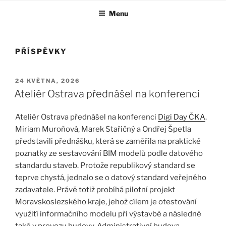
Menu
PŘÍSPĚVKY
PUBLIKOVÁNO
24 KVĚTNA, 2026
Ateliér Ostrava přednášel na konferenci
Ateliér Ostrava přednášel na konferenci
Digi Day ČKA
.
Miriam Muroňová, Marek Stařičný a Ondřej Špetla
představili přednášku, která se zaměřila na praktické
poznatky ze sestavování BIM modelů podle datového
standardu staveb. Protože republikový standard se
teprve chystá, jednalo se o datový standard veřejného
zadavatele. Právě totiž probíhá pilotní projekt
Moravskoslezského kraje, jehož cílem je otestování
využití informačního modelu při výstavbě a následně
také v provozu budovy. Administrativní budova