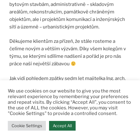
bytovým stavbám, administrativně – skladovým
areálům, rekonstrukcím, památkově chráněným
objektům, ale i projektům komunikací a inženýrských
sítí a územně – urbanistickým projektům.
Děkujeme klientům za přízeň, že stále rosteme a
čelíme novým a větším výzvám. Díky všem kolegům v
týmu, se kterými sdílíme nadšení a pořád je pro nás
práce naší největší zábavou
Jak vidí pohledem zpátky sedm let majitelka Ing. arch.
Miriam Muroňová si můžete
přečíst v příspěvku na
We use cookies on our website to give you the most
sociální síti LinkedIn
.
relevant experience by remembering your preferences
and repeat visits. By clicking “Accept All”, you consent to
the use of ALL the cookies. However, you may visit
"Cookie Settings" to provide a controlled consent.
Cookie Settings
Accept All