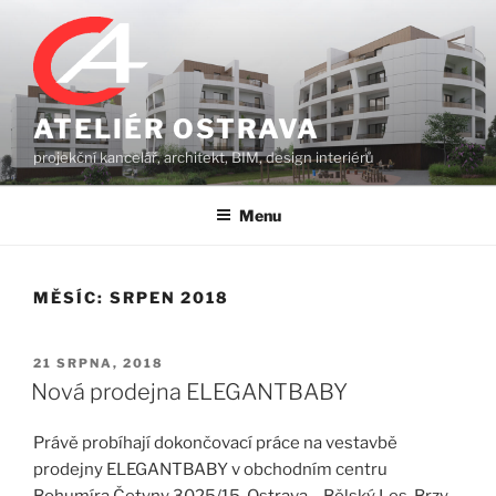
Přejít
k
obsahu
webu
ATELIÉR OSTRAVA
projekční kancelář, architekt, BIM, design interiérů
Menu
MĚSÍC:
SRPEN 2018
PUBLIKOVÁNO
21 SRPNA, 2018
Nová prodejna ELEGANTBABY
Právě probíhají dokončovací práce na vestavbě
prodejny ELEGANTBABY v obchodním centru
Bohumíra Četyny 3025/15, Ostrava – Bělský Les. Brzy