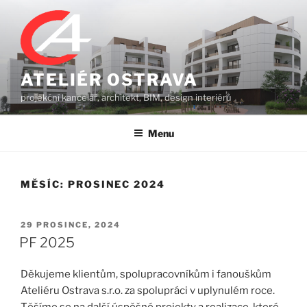
Přejít
k
obsahu
webu
ATELIÉR OSTRAVA
projekční kancelář, architekt, BIM, design interiérů
Menu
MĚSÍC:
PROSINEC 2024
PUBLIKOVÁNO
29 PROSINCE, 2024
PF 2025
Děkujeme klientům, spolupracovníkům i fanouškům
Ateliéru Ostrava s.r.o. za spolupráci v uplynulém roce.
Těšíme se na další úspěšné projekty a realizace, které