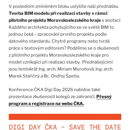
V posledním zmíněném bloku uslyšíte naši přednášku
Tvorba BIM modelu při realizaci stavby v rámci
pilotního projektu Moravskoslezského kraje
s anotací:
Každého architekta pohybujícího se ve světě BIM to
jednou čeká – zpracování prvního projektu podle
datového standardu. Chytré programy nebo tvrdá
práce s textovým editorem? Podělíme se o zkušenosti
z pilotního projektu Moravskoslezského kraje pro
model vznikající při realizaci stavby. Přednášejícími
jsou tentokrát Ing. arch. Miriam Muroňová, Ing. arch.
Marek Stařičný a Bc. Ondřej Špetla.
Konference ČKA Digi Day 2026 nabídne také
prezentace zkušeností kolegů ze zahraničí.
Přesný
program a registrace na webu ČKA.