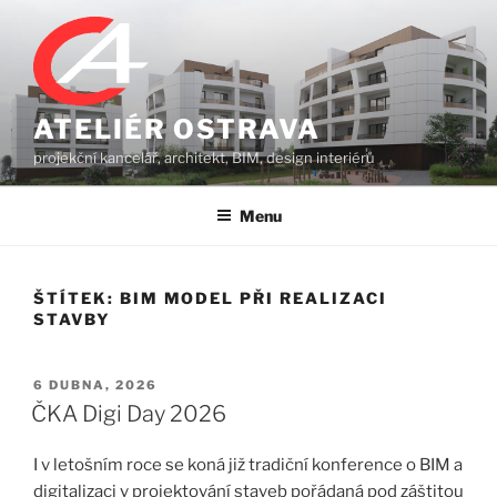
Přejít
k
obsahu
webu
ATELIÉR OSTRAVA
projekční kancelář, architekt, BIM, design interiérů
Menu
ŠTÍTEK:
BIM MODEL PŘI REALIZACI
STAVBY
PUBLIKOVÁNO
6 DUBNA, 2026
ČKA Digi Day 2026
I v letošním roce se koná již tradiční konference o BIM a
digitalizaci v projektování staveb pořádaná pod záštitou