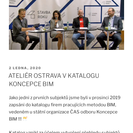
PUBLIKOVÁNO
2 LEDNA, 2020
ATELIÉR OSTRAVA V KATALOGU
KONCEPCE BIM
Jako jedni z prvních subjektů jsme byli v prosinci 2019
zapsáni do katalogu firem pracujících metodou BIM,
vedeném u státní organizace ČAS odboru Koncepce
BIM !!!
Katalog vznikl za účelem vytvoření přehledu subjektů