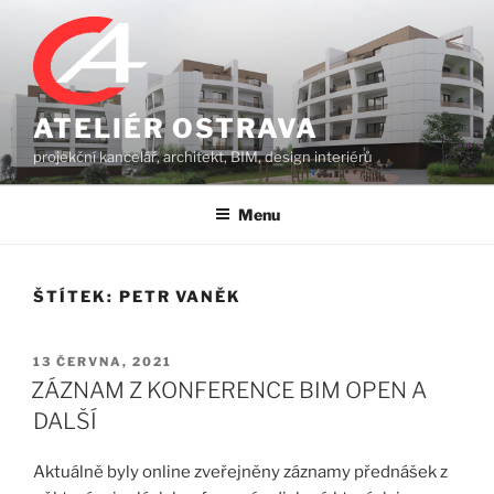
Přejít
k
obsahu
webu
ATELIÉR OSTRAVA
projekční kancelář, architekt, BIM, design interiérů
Menu
ŠTÍTEK:
PETR VANĚK
PUBLIKOVÁNO
13 ČERVNA, 2021
ZÁZNAM Z KONFERENCE BIM OPEN A
DALŠÍ
Aktuálně byly online zveřejněny záznamy přednášek z