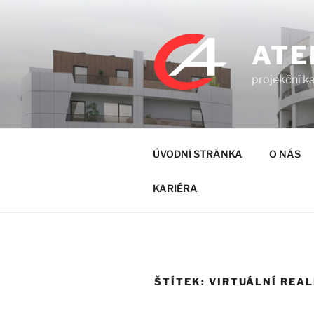
Přejít
k
obsahu
ATE
webu
projekční ka
ÚVODNÍ STRÁNKA
O NÁS
KARIÉRA
ŠTÍTEK:
VIRTUÁLNÍ REAL