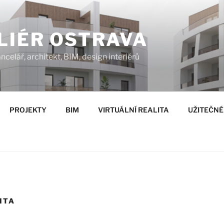
LIÉR OSTRAVA
ncelář, architekt, BIM, design interiérů
PROJEKTY
BIM
VIRTUÁLNÍ REALITA
UŽITEČNÉ
ITA