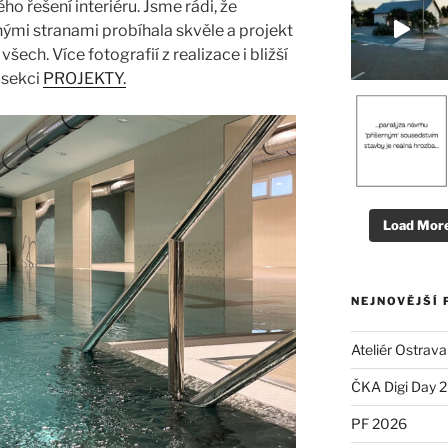
ého řešení interiéru. Jsme rádi, že
ými stranami probíhala skvěle a projekt
šech. Více fotografií z realizace i bližší
 sekci
PROJEKTY.
Load More.
NEJNOVĚJŠÍ 
Ateliér Ostrava
ČKA Digi Day 
PF 2026