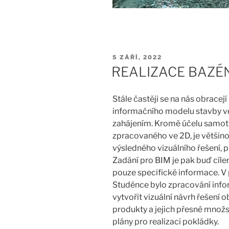
PUBLIKOVÁNO
5 ZÁŘÍ, 2022
REALIZACE BAZÉ
Stále častěji se na nás obrace
informačního modelu stavby ve 
zahájením. Kromě účelu samotn
zpracovaného ve 2D, je většin
výsledného vizuálního řešení, p
Zadání pro BIM je pak buď cíl
pouze specifické informace. V 
Studénce bylo zpracování inf
vytvořit vizuální návrh řešení 
produkty a jejich přesné množs
plány pro realizaci pokládky.