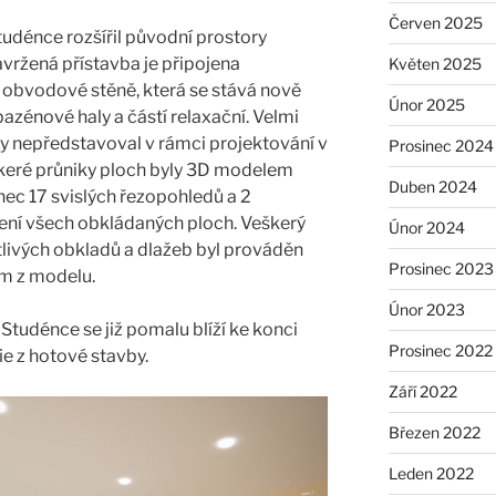
Červen 2025
udénce rozšířil původní prostory
vržená přístavba je připojena
Květen 2025
obvodové stěně, která se stává nově
Únor 2025
bazénové haly a částí relaxační. Velmi
py nepředstavoval v rámci projektování v
Prosinec 2024
keré průniky ploch byly 3D modelem
Duben 2024
nec 17 svislých řezopohledů a 2
ení všech obkládaných ploch. Veškerý
Únor 2024
livých obkladů a dlažeb byl prováděn
Prosinec 2023
m z modelu.
Únor 2023
Studénce se již pomalu blíží ke konci
Prosinec 2022
ie z hotové stavby.
Září 2022
Březen 2022
Leden 2022