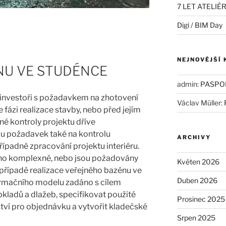
7 LET ATELIÉ
Digi / BIM Day
NEJNOVĚJŠÍ
NU VE STUDÉNCE
admin
:
PASPO
jí investoři s požadavkem na zhotovení
Václav Müller
:
fázi realizace stavby, nebo před jejím
é kontroly projektu dříve
ou požadavek také na kontrolu
ARCHIVY
řípadně zpracování projektu interiéru.
eno komplexně, nebo jsou požadovány
Květen 2026
případě realizace veřejného bazénu ve
Duben 2026
ormačního modelu zadáno s cílem
obkladů a dlažeb, specifikovat použité
Prosinec 2025
tví pro objednávku a vytvořit kladečské
Srpen 2025