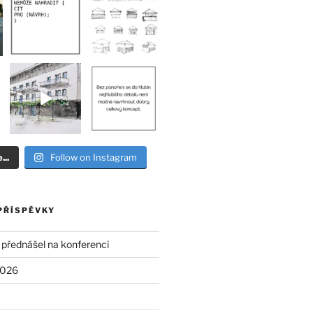
..
Follow on Instagram
PŘÍSPĚVKY
 přednášel na konferenci
2026