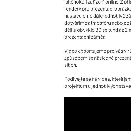
jakéhokoli zařízení online. Z při
rendery pro prezentaci obrázk
nastavujeme dále jednotlivé z
dotváříme atmosféru nebo pož
délku obvykle 30 sekund až 2 m
prezentační záměr.
Video exportujeme pro vás v r
způsobem se následně prezentu
sítích.
Podívejte se na videa, které j
projektům u jednotlivých stav