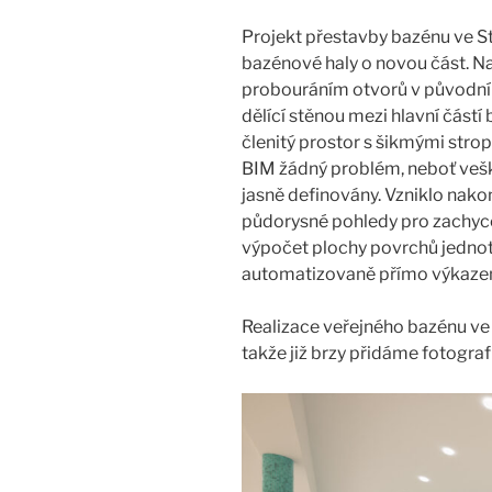
Projekt přestavby bazénu ve St
bazénové haly o novou část. Na
probouráním otvorů v původní 
dělící stěnou mezi hlavní částí 
členitý prostor s šikmými stro
BIM žádný problém, neboť veš
jasně definovány. Vzniklo nako
půdorysné pohledy pro zachyc
výpočet plochy povrchů jednot
automatizovaně přímo výkaze
Realizace veřejného bazénu ve 
takže již brzy přidáme fotograf