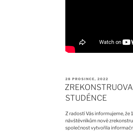
PUBLIKOVÁNO
28 PROSINCE, 2022
ZREKONSTRUOVA
STUDÉNCE
Z radostí Vás informujeme, že 
návštěvníkům nově zrekonstru
společnost vytvořila informač