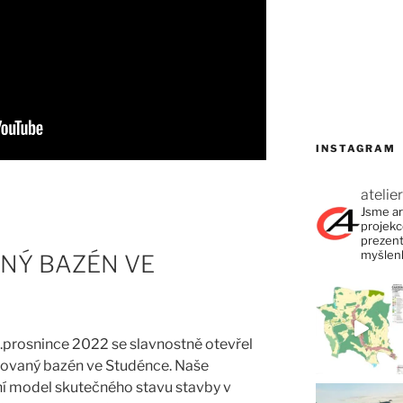
INSTAGRAM
atelie
Jsme ar
projek
prezent
myšlenk
NÝ BAZÉN VE
1.prosnince 2022 se slavnostně otevřel
ovaný bazén ve Studénce. Naše
ní model skutečného stavu stavby v