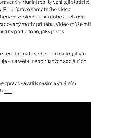
pravené virtuální reality vznikají statické
u. Při přípravě samotného videa
áběry ve zvolené denní době a celkově
adovaný motiv příběhu. Video může mít
inuty podle toho, jaký je váš
ůzném formátu s ohledem na to, jakým
je – na webu nebo různých sociálních
sme zpracovávali k našim aktuálním
eb
zde
.