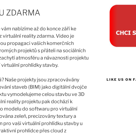
TU ZDARMA
e vám nabízíme až do konce září ke
virtuální reality zdarma. Video je
ou propagaci vašich komerčních
romých projektů s přáteli na sociálních
 zachytí atmosféru a návaznosti projektu
 virtuální prohlídky stavby.
ká? Naše projekty jsou zpracovávány
LIKE US ON 
ní staveb (BIM) jako digitální dvojče
ektu vymodelujeme celou stavbu ve 3D
lní reality projektu pak dochází k
 modelu do softwaru pro virtuální
ňována zeleň, precizovány textury a
n pro vaši virtuální prohlídku stavby u
raktivní prohlídce přes cloud z