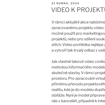
PUBLIKOVÁNO
21 DUBNA, 2024
VIDEO K PROJEK
V rámci aktuální akce nabízím
zpracovanému projektu video z 
možné použít pro marketingov
projektů, nebo pro sdílení souk
sítích. Video prohlídka nejlépe
a vytvoří tak trvalý odkaz z vaší
Jak vlastně takové video vzni
metodou informačního modelová
skutečné stavby. V rámci proj
prostoru. Pro zpracování virtuá
přímému převodu projektového
realitu, kde je do modelu dopl
stafáže. Nyní je model připrave
nás v kanceláři, případně k inte