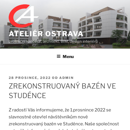
Přejít
k
obsahu
webu
ATELIÉR OSTRAVA
projekční kancelář, architekt, BIM, design interiérů
Menu
PUBLIKOVÁNO
28 PROSINCE, 2022
OD
ADMIN
ZREKONSTRUOVANÝ BAZÉN VE
STUDÉNCE
Z radostí Vás informujeme, že 1.prosnince 2022 se
slavnostně otevřel návštěvníkům nově
zrekonstruovaný bazén ve Studénce. Naše společnost