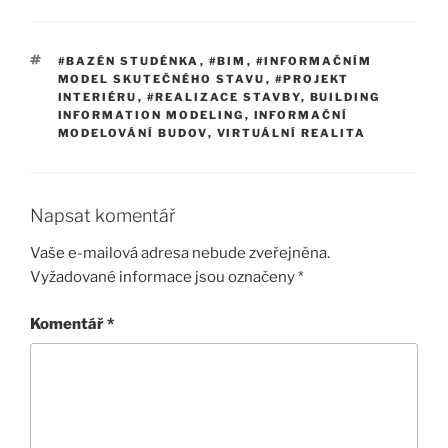
ŠTÍTKY
#BAZÉN STUDÉNKA
,
#BIM
,
#INFORMAČNÍM
MODEL SKUTEČNÉHO STAVU
,
#PROJEKT
INTERIÉRU
,
#REALIZACE STAVBY
,
BUILDING
INFORMATION MODELING
,
INFORMAČNÍ
MODELOVÁNÍ BUDOV
,
VIRTUÁLNÍ REALITA
Napsat komentář
Vaše e-mailová adresa nebude zveřejněna.
Vyžadované informace jsou označeny
*
Komentář
*