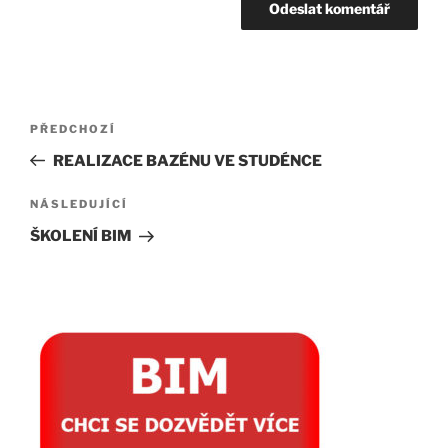
Navigace
Předchozí
PŘEDCHOZÍ
pro
příspěvek
REALIZACE BAZÉNU VE STUDÉNCE
příspěvek
Následující
NÁSLEDUJÍCÍ
příspěvek
ŠKOLENÍ BIM